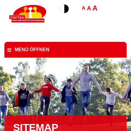
A
A
A
MENÜ ÖFFNEN
SITEMAP