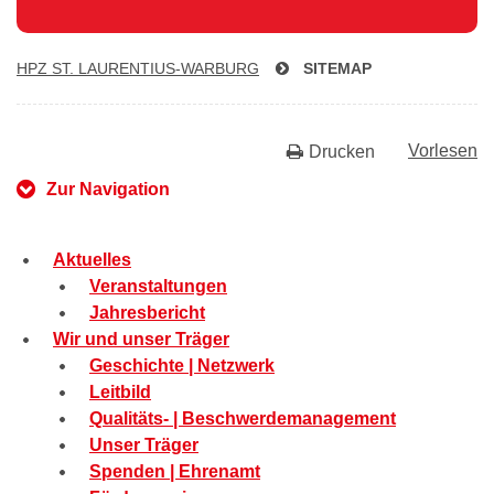
HPZ ST. LAU­REN­TI­US-WAR­BURG
SITEMAP
Vorlesen
Drucken
Zur Navigation
Aktuelles
Veranstaltungen
Jahresbericht
Wir und unser Träger
Geschichte | Netzwerk
Leitbild
Qualitäts- | Beschwerdemanagement
Unser Träger
Spenden | Ehrenamt