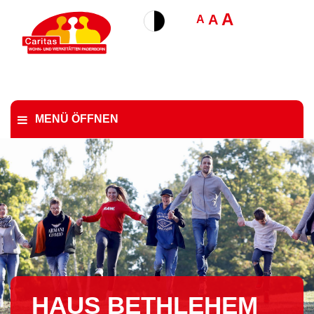
A
A
A
MENÜ ÖFFNEN
HAUS BETHLEHEM