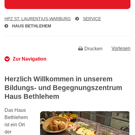
HPZ ST. LAU­REN­TI­US-WAR­BURG
SERVICE
HAUS BETHLEHEM
Vorlesen
Drucken
Zur Navigation
Herzlich Willkommen in unserem
Bildungs- und Begegnungszentrum
Haus Bethlehem
Das Haus
Bethlehem
ist ein Ort
der