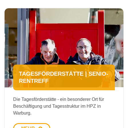
TA­GES­FÖR­DER­STÄT­TE | SE­NIO­
REN­TREFF
Die Tagesförderstätte - ein besonderer Ort für
Beschäftigung und Tagesstruktur im HPZ in
Warburg.