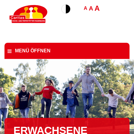
A
A
A
MENÜ ÖFFNEN
ERWACHSENE