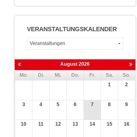
VERANSTALTUNGS­KALENDER
August 2026
Mo.
Di.
Mi.
Do.
Fr.
Sa.
So.
1
2
3
4
5
6
7
8
9
10
11
12
13
14
15
16