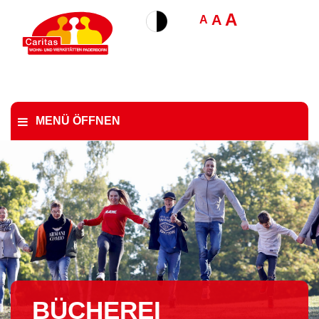
A
A
A
MENÜ ÖFFNEN
BÜCHEREI