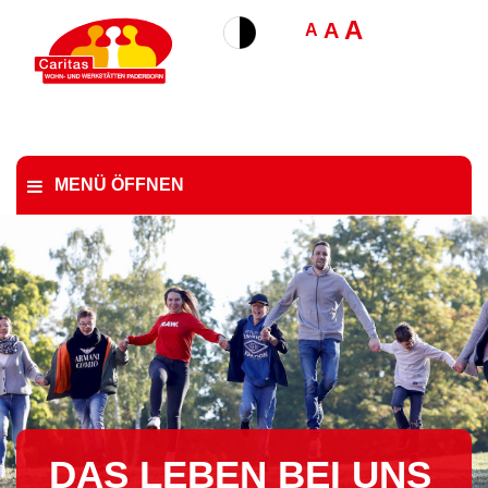
A
A
A
MENÜ ÖFFNEN
DAS LEBEN BEI UNS