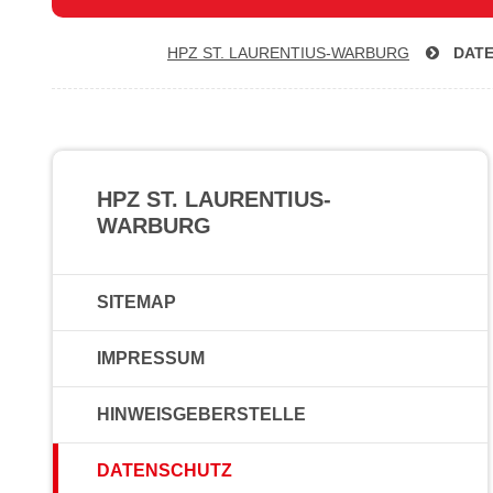
HPZ ST. LAU­REN­TI­US-WAR­BURG
DAT
HPZ ST. LAURENTIUS-
WARBURG
SITEMAP
IMPRESSUM
HINWEISGEBERSTELLE
DATENSCHUTZ