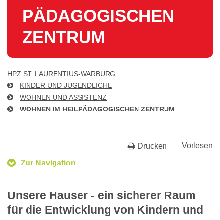
PÄD­AGO­GI­SCHEN
ZENTRUM
HPZ ST. LAU­REN­TI­US-WAR­BURG
KINDER UND JUGENDLICHE
WOHNEN UND ASSISTENZ
WOHNEN IM HEIL­PÄD­AGO­GI­SCHEN ZENTRUM
Vorlesen
Drucken
Zur Navigation
Unsere Häuser - ein sicherer Raum
für die Entwicklung von Kindern und