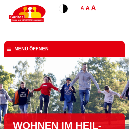
A
A
A
MENÜ ÖFFNEN
WOHNEN IM HEIL­