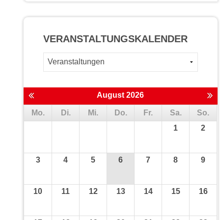
VERANSTALTUNGS­KALENDER
August 2026
Mo.
Di.
Mi.
Do.
Fr.
Sa.
So.
1
2
3
4
5
6
7
8
9
10
11
12
13
14
15
16