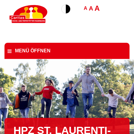
A
A
A
MENÜ ÖFFNEN
HPZ ST. LAU­REN­TI­