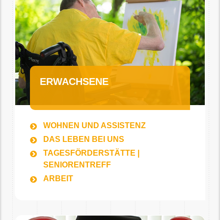
ERWACHSENE
WOHNEN UND ASSISTENZ
DAS LEBEN BEI UNS
TAGESFÖRDERSTÄTTE |
SENIORENTREFF
ARBEIT