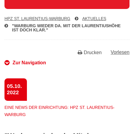
HPZ ST. LAU­REN­TI­US-WAR­BURG
AKTUELLES
"WARBURG WIEDER DA. MIT DER LAU­REN­TI­US­HÖ­HE
IST DOCH KLAR."
Vorlesen
Drucken
Zur Navigation
05.10.
2022
EINE NEWS DER EINRICHTUNG: HPZ ST. LAURENTIUS-
WARBURG