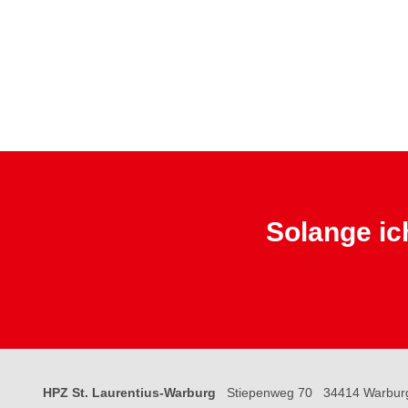
Solange ich
HPZ St. Laurentius-Warburg
Stiepenweg 70
34414 Warbur