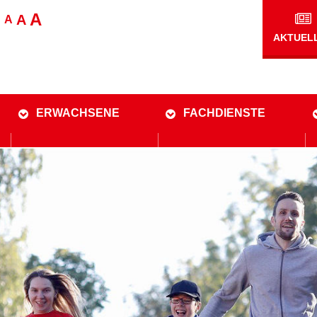
A
A
A
AKTUEL
ERWACHSENE
FACHDIENSTE