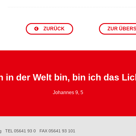
ZURÜCK
ZUR ÜBER
 in der Welt bin, bin ich das Lic
Johannes 9, 5
g
TEL 05641 93 0
FAX 05641 93 101