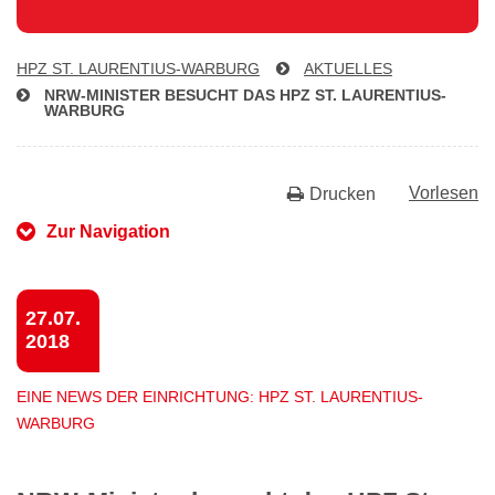
HPZ ST. LAU­REN­TI­US-WAR­BURG
AKTUELLES
NRW-MI­NIS­TER BESUCHT DAS HPZ ST. LAU­REN­TI­US-
WAR­BURG
Vorlesen
Drucken
Zur Navigation
27.07.
2018
EINE NEWS DER EINRICHTUNG: HPZ ST. LAURENTIUS-
WARBURG