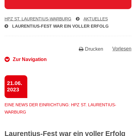
HPZ ST. LAU­REN­TI­US-WAR­BURG
AKTUELLES
LAU­REN­TI­US-FEST WAR EIN VOLLER ERFOLG
Vorlesen
Drucken
Zur Navigation
21.06.
2023
EINE NEWS DER EINRICHTUNG: HPZ ST. LAURENTIUS-
WARBURG
Laurentius-Fest war ein voller Erfolg