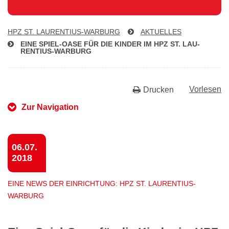
HPZ ST. LAU­REN­TI­US-WAR­BURG
AKTUELLES
EINE SPIEL-OASE FÜR DIE KINDER IM HPZ ST. LAU­
REN­TI­US-WAR­BURG
Vorlesen
Drucken
Zur Navigation
06.07.
2018
EINE NEWS DER EINRICHTUNG: HPZ ST. LAURENTIUS-
WARBURG