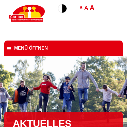
A
A
A
MENÜ ÖFFNEN
AKTUELLES