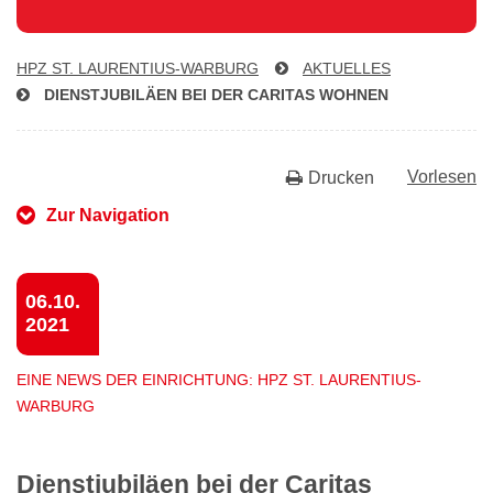
HPZ ST. LAU­REN­TI­US-WAR­BURG
AKTUELLES
DIENST­JU­BI­LÄ­EN BEI DER CARITAS WOHNEN
Vorlesen
Drucken
Zur Navigation
06.10.
2021
EINE NEWS DER EINRICHTUNG: HPZ ST. LAURENTIUS-
WARBURG
Dienstjubiläen bei der Caritas