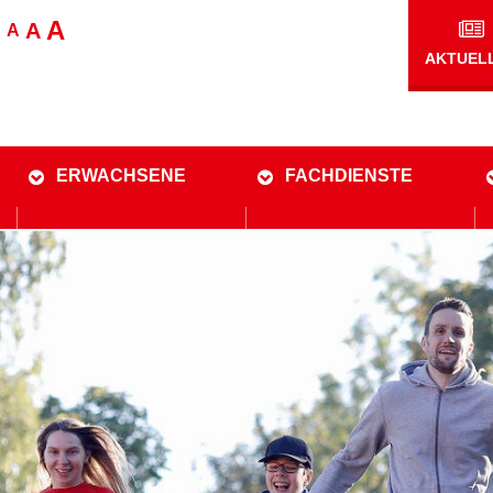
A
A
A
AKTUEL
ERWACHSENE
FACHDIENSTE