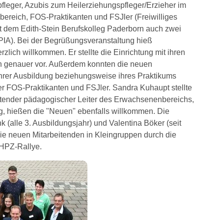
pfleger, Azubis zum Heilerziehungspfleger/Erzieher im
ereich, FOS-Praktikanten und FSJler (Freiwilliges
it dem Edith-Stein Berufskolleg Paderborn auch zwei
 (PIA). Bei der Begrüßungsveranstaltung hieß
rzlich willkommen. Er stellte die Einrichtung mit ihren
en genauer vor. Außerdem konnten die neuen
ihrer Ausbildung beziehungsweise ihres Praktikums
er FOS-Praktikanten und FSJler. Sandra Kuhaupt stellte
retender pädagogischer Leiter des Erwachsenenbereichs,
ng, hießen die "Neuen" ebenfalls willkommen. Die
(alle 3. Ausbildungsjahr) und Valentina Böker (seit
 die neuen Mitarbeitenden in Kleingruppen durch die
 HPZ-Rallye.