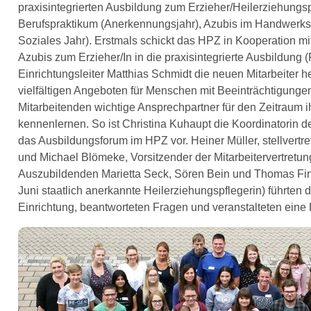
praxisintegrierten Ausbildung zum Erzieher/Heilerziehungs
Berufspraktikum (Anerkennungsjahr), Azubis im Handwerksb
Soziales Jahr). Erstmals schickt das HPZ in Kooperation m
Azubis zum Erzieher/In in die praxisintegrierte Ausbildung
Einrichtungsleiter Matthias Schmidt die neuen Mitarbeiter he
vielfältigen Angeboten für Menschen mit Beeinträchtigung
Mitarbeitenden wichtige Ansprechpartner für den Zeitraum 
kennenlernen. So ist Christina Kuhaupt die Koordinatorin d
das Ausbildungsforum im HPZ vor. Heiner Müller, stellvert
und Michael Blömeke, Vorsitzender der Mitarbeitervertretu
Auszubildenden Marietta Seck, Sören Bein und Thomas Fink 
Juni staatlich anerkannte Heilerziehungspflegerin) führten
Einrichtung, beantworteten Fragen und veranstalteten eine