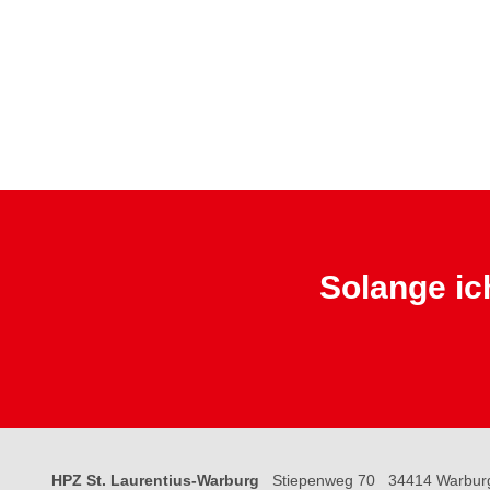
Solange ich
HPZ St. Laurentius-Warburg
Stiepenweg 70
34414 Warbur