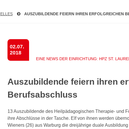
ELLES
AUS­ZU­BIL­DEN­DE FEIERN IHREN ER­FOLG­REI­CHEN 
02.07.
2018
EINE NEWS DER EINRICHTUNG: HPZ ST. LAUR
Auszubildende feiern ihren er
Berufsabschluss
13 Auszubildende des Heilpädagogischen Therapie- und Fö
ihre Abschlüsse in der Tasche. Elf von ihnen werden überno
Wieners (26) aus Warburg die dreijährige duale Ausbildung 