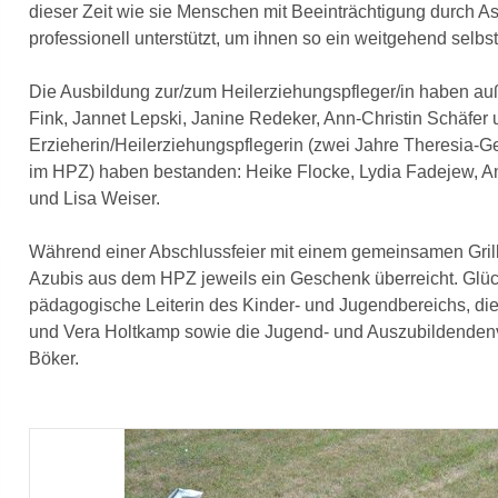
dieser Zeit wie sie Menschen mit Beeinträchtigung durch As
professionell unterstützt, um ihnen so ein weitgehend selb
Die Ausbildung zur/zum Heilerziehungspfleger/in haben a
Fink, Jannet Lepski, Janine Redeker, Ann-Christin Schäfer 
Erzieherin/Heilerziehungspflegerin (zwei Jahre Theresia-G
im HPZ) haben bestanden: Heike Flocke, Lydia Fadejew, An
und Lisa Weiser.
Während einer Abschlussfeier mit einem gemeinsamen Gril
Azubis aus dem HPZ jeweils ein Geschenk überreicht. Glüc
pädagogische Leiterin des Kinder- und Jugendbereichs, di
und Vera Holtkamp sowie die Jugend- und Auszubildenden
Böker.