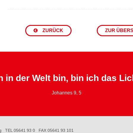
ZURÜCK
ZUR ÜBER
 in der Welt bin, bin ich das Lic
Johannes 9, 5
g
TEL 05641 93 0
FAX 05641 93 101