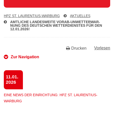
HPZ ST. LAU­REN­TI­US-WAR­BURG
AKTUELLES
AMTLICHE LANDESWEITE VOR­AB-UN­WET­TER­WAR­
NUNG DES DEUTSCHEN WET­TER­DIENS­TES FÜR DEN
12.01.2026!
Vorlesen
Drucken
Zur Navigation
11.01.
2026
EINE NEWS DER EINRICHTUNG: HPZ ST. LAURENTIUS-
WARBURG