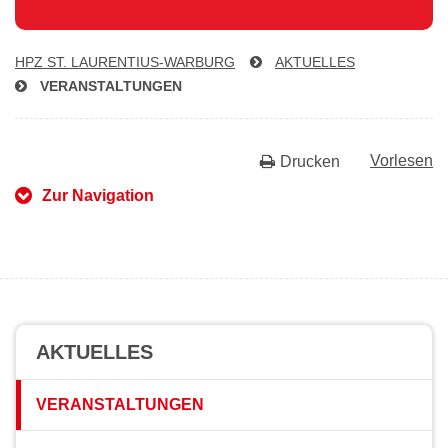
HPZ ST. LAU­REN­TI­US-WAR­BURG
AKTUELLES
VER­AN­STAL­TUN­GEN
Vorlesen
Drucken
Zur Navigation
AKTUELLES
VERANSTALTUNGEN