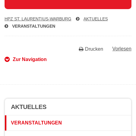
HPZ ST. LAU­REN­TI­US-WAR­BURG
AKTUELLES
VER­AN­STAL­TUN­GEN
Vorlesen
Drucken
Zur Navigation
AKTUELLES
VERANSTALTUNGEN