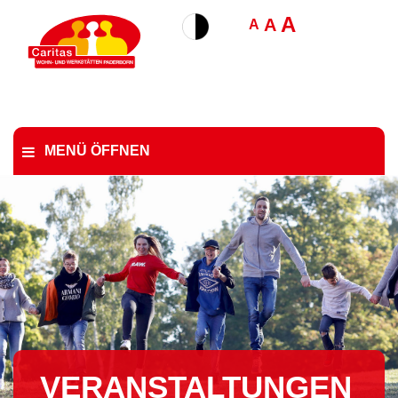
A
A
A
MENÜ ÖFFNEN
VER­AN­STAL­TUN­GEN