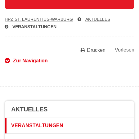
HPZ ST. LAU­REN­TI­US-WAR­BURG
AKTUELLES
VER­AN­STAL­TUN­GEN
Vorlesen
Drucken
Zur Navigation
AKTUELLES
VERANSTALTUNGEN