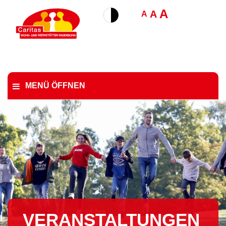
A
A
A
MENÜ ÖFFNEN
VER­AN­STAL­TUN­GEN