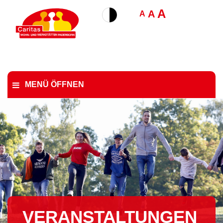
A
A
A
MENÜ ÖFFNEN
VER­AN­STAL­TUN­GEN