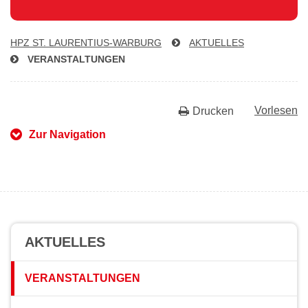
HPZ ST. LAU­REN­TI­US-WAR­BURG
AKTUELLES
VER­AN­STAL­TUN­GEN
Vorlesen
Drucken
Zur Navigation
AKTUELLES
VERANSTALTUNGEN