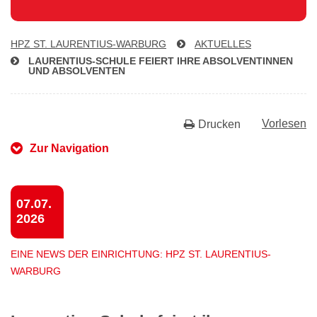
HPZ ST. LAU­REN­TI­US-WAR­BURG
AKTUELLES
LAU­REN­TI­US-SCHU­LE FEIERT IHRE AB­SOL­VEN­TIN­NEN
UND ABSOLVENTEN
Vorlesen
Drucken
Zur Navigation
07.07.
2026
EINE NEWS DER EINRICHTUNG: HPZ ST. LAURENTIUS-
WARBURG