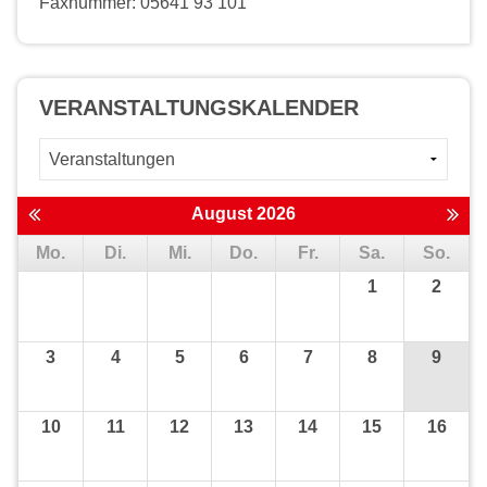
Faxnummer: 05641 93 101
VERANSTALTUNGS­KALENDER
August 2026
Mo.
Di.
Mi.
Do.
Fr.
Sa.
So.
1
2
3
4
5
6
7
8
9
10
11
12
13
14
15
16