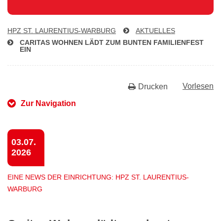
HPZ ST. LAU­REN­TI­US-WAR­BURG
AKTUELLES
CARITAS WOHNEN LÄDT ZUM BUNTEN FA­MI­LI­EN­FEST
EIN
Vorlesen
Drucken
Zur Navigation
03.07.
2026
EINE NEWS DER EINRICHTUNG: HPZ ST. LAURENTIUS-
WARBURG