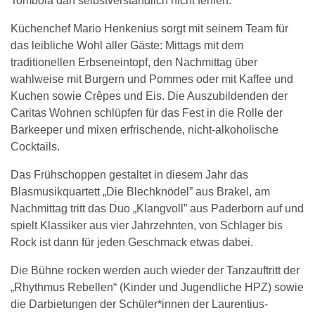
Tombola darf selbstverständlich nicht fehlen.
Küchenchef Mario Henkenius sorgt mit seinem Team für
das leibliche Wohl aller Gäste: Mittags mit dem
traditionellen Erbseneintopf, den Nachmittag über
wahlweise mit Burgern und Pommes oder mit Kaffee und
Kuchen sowie Crêpes und Eis. Die Auszubildenden der
Caritas Wohnen schlüpfen für das Fest in die Rolle der
Barkeeper und mixen erfrischende, nicht-alkoholische
Cocktails.
Das Frühschoppen gestaltet in diesem Jahr das
Blasmusikquartett „Die Blechknödel” aus Brakel, am
Nachmittag tritt das Duo „Klangvoll” aus Paderborn auf und
spielt Klassiker aus vier Jahrzehnten, von Schlager bis
Rock ist dann für jeden Geschmack etwas dabei.
Die Bühne rocken werden auch wieder der Tanzauftritt der
„Rhythmus Rebellen“ (Kinder und Jugendliche HPZ) sowie
die Darbietungen der Schüler*innen der Laurentius-